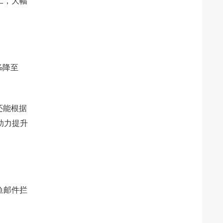
工，大幅
%降至
还能根据
助力提升
鱼邮件拦