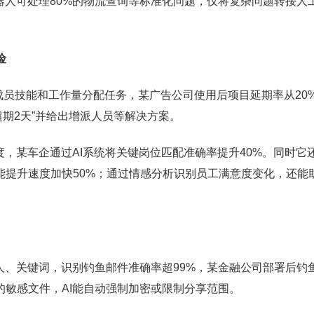
机器人可处理80%的物流查询等标准化问题，仅将复杂问题转接人
险
据成员技能和工作量分配任务，某广告公司使用后项目延期率从20
超期2天”并给出增派人员等解决方案。
度，某车企通过AI系统将关键岗位匹配准确率提升40%。同时它
能提升速度加快50%；通过情感分析识别员工满意度变化，还能
人、关键词，识别钓鱼邮件准确率超99%，某金融公司部署后钓
的敏感文件，AI能自动强制加密或限制分享范围。