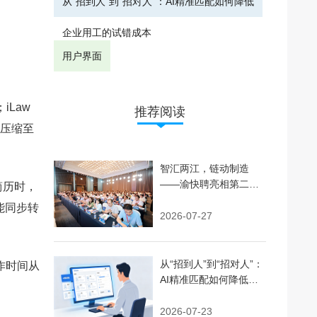
从“招到人”到“招对人”：AI精准匹配如何降低
企业用工的试错成本
用户界面
Law
推荐阅读
时压缩至
智汇两江，链动制造
——渝快聘亮相第二届
简历时，
人力资源服务交易大会
能同步转
并完成战略签约
2026-07-27
从“招到人”到“招对人”：
作时间从
AI精准匹配如何降低企
业用工的试错成本
2026-07-23