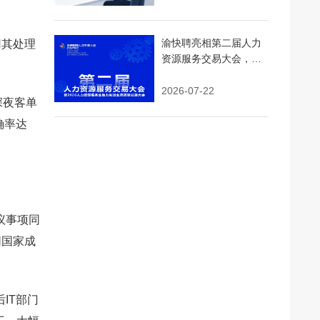
渝快聘亮相第二届人力
用其处理
资源服务交易大会，AI
精准匹配+即时用工引领
行业新浪潮
2026-07-22
深夜客单
确率达
议事项同
同国家成
IT部门