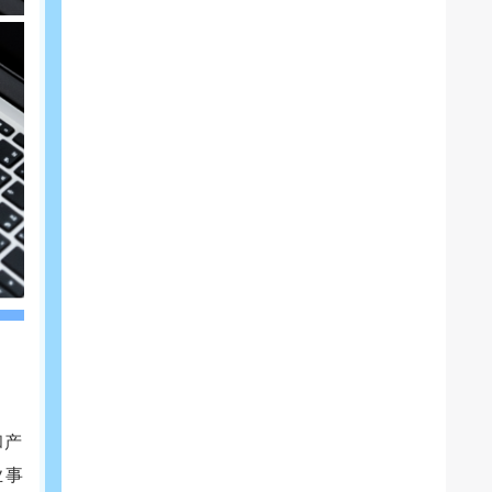
和产
业事