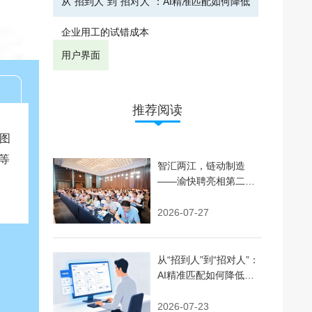
从“招到人”到“招对人”：AI精准匹配如何降低
企业用工的试错成本
用户界面
推荐阅读
图
等
智汇两江，链动制造
——渝快聘亮相第二届
人力资源服务交易大会
并完成战略签约
2026-07-27
从“招到人”到“招对人”：
AI精准匹配如何降低企
业用工的试错成本
2026-07-23