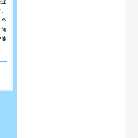
企业
好、
会各
。随
智能