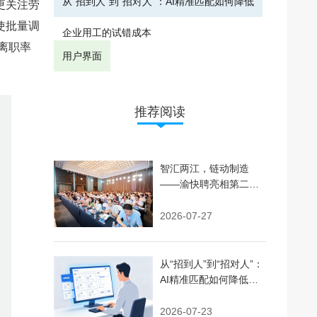
从“招到人”到“招对人”：AI精准匹配如何降低
更关注劳
使批量调
企业用工的试错成本
离职率
用户界面
推荐阅读
智汇两江，链动制造
——渝快聘亮相第二届
人力资源服务交易大会
并完成战略签约
2026-07-27
从“招到人”到“招对人”：
AI精准匹配如何降低企
业用工的试错成本
2026-07-23