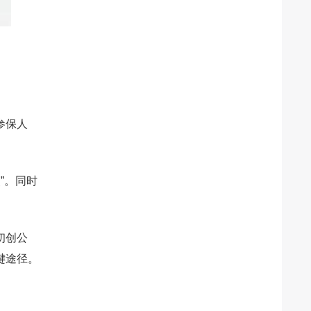
参保人
”。同时
初创公
键途径。