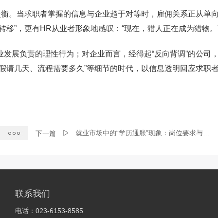
失衡。当求职者掌握的信息与企业趋于对等时，雇佣关系正从单
转移”，更有HR从业者形象地感叹：“现在，猎人正在成为猎物。
发展负责的理性行为；对企业而言，经得起“反向背调”的公司
假请几天、流程需要多久”等细节的时代，以信息透明回应求职
就业市场中的“学历通胀”现象：岗位要求与实际所需技能的偏离
下一篇
联系我们
电话：023-6153-8585