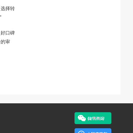
向选择转
”
，好口碑
者的审