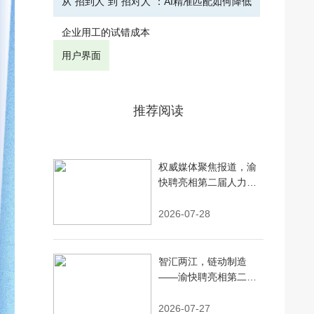
从“招到人”到“招对人”：AI精准匹配如何降低
企业用工的试错成本
用户界面
推荐阅读
权威媒体聚焦报道，渝
快聘亮相第二届人力资
源服务交易大会并参与
重点项目签约
2026-07-28
智汇两江，链动制造
——渝快聘亮相第二届
人力资源服务交易大会
并完成战略签约
2026-07-27