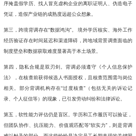
序掩盖假学历、找人冒充虚构企业的离职证明人、伪造电子
凭证，造假产业链的成熟度远超公众想象。
第三，跨境背调存在“数据鸿沟”。 境外学历核实、海外工作
经历验证存在时间延迟和渠道障碍，跨地域背景调查面临的
制度壁垒和数据获取难度显著高于本土场景。
第四，隐私合规是双刃剑。背调必须遵守《个人信息保护
法》，在核查前获得候选人书面授权，且核查范围需与岗位
相关。部分背调机构存在“过度核查”（包括无关的诉讼记
录、个人征信等）的现象，已引发劳动纠纷和法律诉讼。
第五，软性能力评估仍是盲区。学历和工作履历可以验证，
但团队协作、抗压能力、价值观匹配等“软实力”，则是背调
难以触及的部分，而这些恰恰是决定员工长期表现的关键因