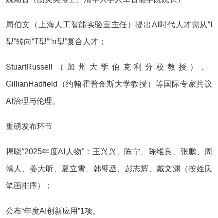
周伯文‌（上海人工智能实验室主任）提出AI时代人才需从“I
型”转向“T型”“π型”复合人才‌；
StuartRussell‌（加州大学伯克利分校教授）、‌
GillianHadfield‌（约翰霍普金斯大学教授）等国际专家共议
AI治理与伦理‌。
重磅发布环节‌
揭晓‌“2025年度AI人物”‌：王兴兴、陈宁、陈维良、张鹏、周
靖人、姜大昕、夏立雪、韩璧丞、彭志辉、戴文渊（按姓氏
笔画排序）‌；
公布‌“年度AI创新应用”‌1项‌。