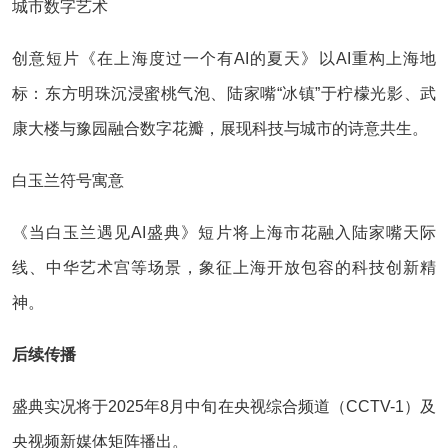
城市数字艺术‌
创意短片《在上海度过一个有AI的夏天》以AI重构上海地
标：东方明珠沉浸蜜桃气泡、陆家嘴“冰镇”于柠檬光影、武
康大楼与豫园融合数字花瓣，展现科技与城市的诗意共生‌。
白玉兰符号寓意‌
《当白玉兰遇见AI盛典》短片将上海市花融入陆家嘴天际
线、中华艺术宫等场景，象征上海开放包容的科技创新精
神‌。
后续传播‌
盛典实况将于‌2025年8月中旬‌在央视综合频道（CCTV-1）及
央视频新媒体矩阵播出‌。