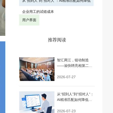
从“招到人”到“招对人”：AI精准匹配如何降低
企业用工的试错成本
用户界面
推荐阅读
智汇两江，链动制造
——渝快聘亮相第二届
人力资源服务交易大会
并完成战略签约
2026-07-27
从“招到人”到“招对人”：
AI精准匹配如何降低企
业用工的试错成本
2026-07-23