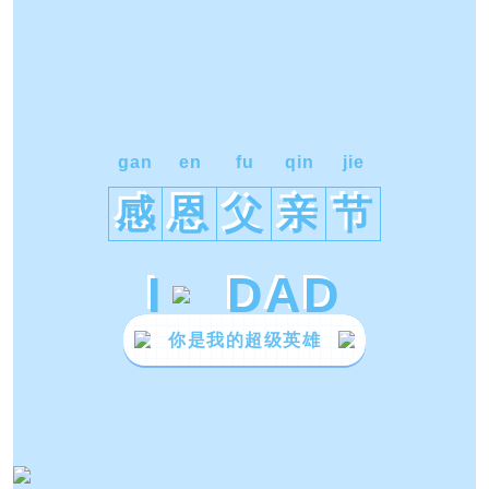
gan
en
fu
qin
jie
感
恩
父
亲
节
I
DAD
你是我的超级英雄