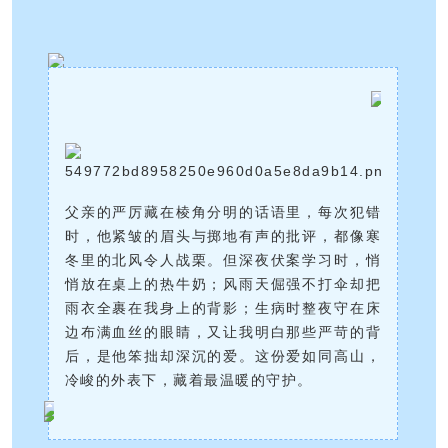
父亲的严厉藏在棱角分明的话语里，每次犯错
时，他紧皱的眉头与掷地有声的批评，都像寒
冬里的北风令人战栗。但深夜伏案学习时，悄
悄放在桌上的热牛奶；风雨天倔强不打伞却把
雨衣全裹在我身上的背影；生病时整夜守在床
边布满血丝的眼睛，又让我明白那些严苛的背
后，是他笨拙却深沉的爱。这份爱如同高山，
冷峻的外表下，藏着最温暖的守护。