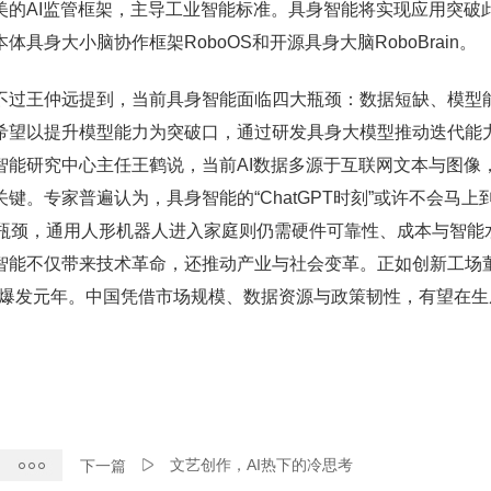
美的AI监管框架，主导工业智能标准。具身智能将实现应用突破
身大小脑协作框架RoboOS和开源具身大脑RoboBrain。
。”不过王仲远提到，当前具身智能面临四大瓶颈：数据短缺、模型
希望以提升模型能力为突破口，通过研发具身大模型推动迭代能
智能研究中心主任王鹤说，当前AI数据多源于互联网文本与图像
。专家普遍认为，具身智能的“ChatGPT时刻”或许不会马上
破瓶颈，通用人形机器人进入家庭则仍需硬件可靠性、成本与智能
智能不仅带来技术革命，还推动产业与社会变革。正如创新工场
应用爆发元年。中国凭借市场规模、数据资源与政策韧性，有望在
文艺创作，AI热下的冷思考
下一篇