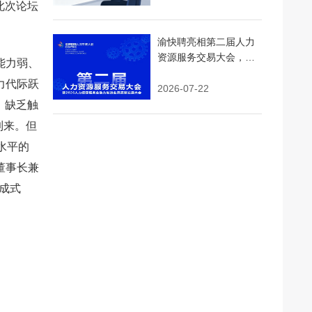
此次论坛
渝快聘亮相第二届人力
资源服务交易大会，AI
能力弱、
精准匹配+即时用工引领
力代际跃
行业新浪潮
2026-07-22
，缺乏触
到来。但
水平的
董事长兼
生成式