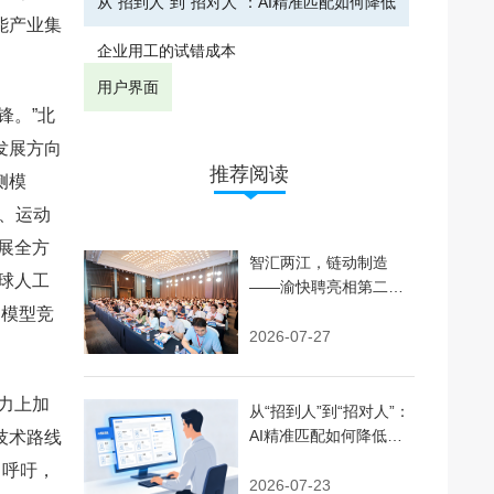
从“招到人”到“招对人”：AI精准匹配如何降低
能产业集
企业用工的试错成本
用户界面
锋。”北
发展方向
推荐阅读
侧模
置、运动
展全方
智汇两江，链动制造
球人工
——渝快聘亮相第二届
人力资源服务交易大会
础模型竞
并完成战略签约
2026-07-27
力上加
从“招到人”到“招对人”：
AI精准匹配如何降低企
技术路线
业用工的试错成本
中呼吁，
2026-07-23