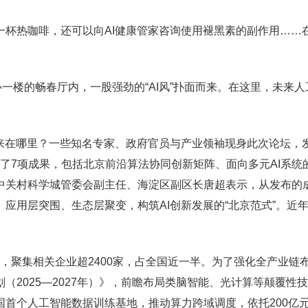
杯热咖啡，还可以向AI健康管家咨询使用褪黑素的副作用……在2
一楼的畅春厅内，一股强劲的“AI风”扑面而来。在这里，未来人
来在哪里？一些知名专家、政府官员与产业领袖现身此次论坛，发
发布了7项成果，包括北京前沿算法协同创新矩阵、面向多元AI系统
等。中关村科学城管委会副主任、海淀区副区长唐超表示，从发布的
应用层突围、生态层聚变，构筑AI创新发展的“北京范式”。近
亿元，聚集相关企业超2400家，占全国近一半。为了强化全产业链
2025—2027年）》，前瞻布局类脑智能、光计算等颠覆性
首个人工智能数据训练基地，推动算力跨域调度，依托200亿