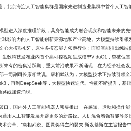
是，北京海淀人工智能集群是国家先进制造业集群中首个人工智
模型进入深度推理阶段，具身智能成为融合现实和智能未来的先
全球影响力的人工智能创新策源地和产业高地。大模型持续引领
文心大模型4.5”，原生多模态能力领跑行业；面壁智能推出纯端
手；生数科技发布业内首个高可控视频生成模型ViduQ1，突破位
前所未有的密集活跃期，重大前沿成果不断涌现，在为经济社会发
技部一司副司长康相武说。康相武认为，大模型技术正持续引领全
Grok3，再到DeepSeek等，大模型快速迭代、性能不断提升，基
新路线加速涌现。
突破口，国内外人工智能机器人密集推出，在感知、运动和操作能
为通用人工智能发展开辟更多的新路径。人机混合增强智能等多
术变革。”康相武说。图灵奖得主约瑟夫·斯发基斯在主旨报告