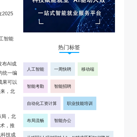
025
工智能
热门标签
布AI成
人工智能
一周快聘
移动端
的统一编
成果可以
智能考勤
智能招聘
年来，北
自动化工资计算
职业技能培训
布局，北
布局流畅
智能办公
技术，推
元科技成